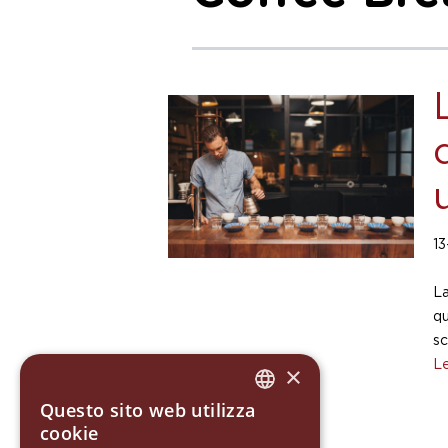
13
La
qu
sc
Le
×
Questo sito web utilizza
ITALIAN
cookie