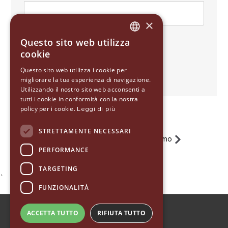
×
Questo sito web utilizza
ITALIAN
cookie
ENGLISH
Questo sito web utilizza i cookie per
migliorare la tua esperienza di navigazione.
GERMAN
Utilizzando il nostro sito web acconsenti a
SPANISH
tutti i cookie in conformità con la nostra
policy per i cookie.
Leggi di più
RUSSIAN
STRETTAMENTE NECESSARI
Precedente
1
2
Prossimo
PERFORMANCE
TARGETING
`
FUNZIONALITÀ
ACCETTA TUTTO
RIFIUTA TUTTO
© 2020 EUREKA 1920 - ALL RIGHT RESERVED
PRIVACY POLICY